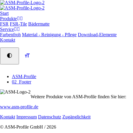
Navigation
Start
überspringen
Produkte
FSR
FSR-Tile
Bädermatte
Service
Farbenfroh
Material - Reinigung - Pflege
Download-Elemente
Kontakt
ASM-Profile
02_Footer
Weitere Produkte von ASM-Profile finden Sie hier:
www.asm-profile.de
Navigation
Kontakt
Impressum
Datenschutz
Zugänglichkeit
überspringen
© ASM-Profile GmbH / 2026