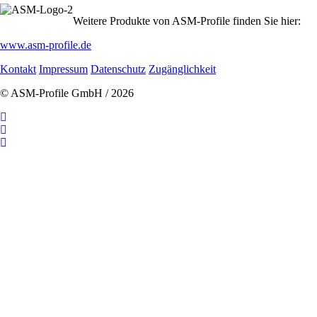
Weitere Produkte von ASM-Profile finden Sie hier:
www.asm-profile.de
Navigation
Kontakt
Impressum
Datenschutz
Zugänglichkeit
überspringen
© ASM-Profile GmbH / 2026