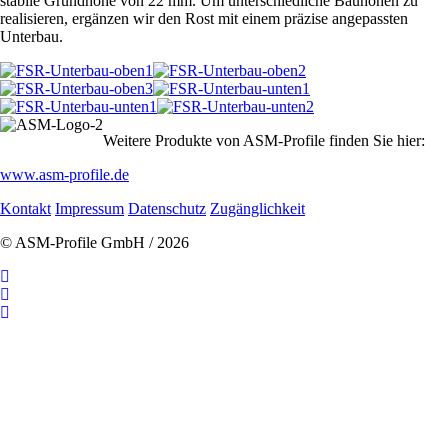
stabile Grundhöhe von 22 mm. Um unterschiedliche Bauhöhen zu
realisieren, ergänzen wir den Rost mit einem präzise angepassten
Unterbau.
Weitere Produkte von ASM-Profile finden Sie hier:
www.asm-profile.de
Navigation
Kontakt
Impressum
Datenschutz
Zugänglichkeit
überspringen
© ASM-Profile GmbH / 2026