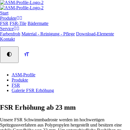
Navigation
Start
überspringen
Produkte
FSR
FSR-Tile
Bädermatte
Service
Farbenfroh
Material - Reinigung - Pflege
Download-Elemente
Kontakt
ASM-Profile
Produkte
FSR
Galerie FSR Erhöhung
FSR Erhöhung ab 23 mm
Unsere FSR Schwimmbadroste werden im hochwertigen
Spritzgussverfahren aus Polypropylen hergestellt und besitzen eine