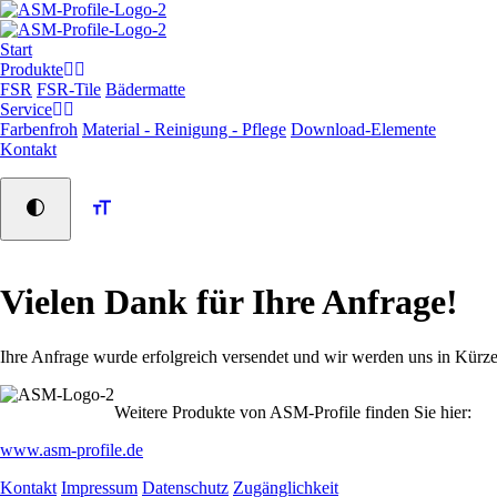
Navigation
Start
überspringen
Produkte
FSR
FSR-Tile
Bädermatte
Service
Farbenfroh
Material - Reinigung - Pflege
Download-Elemente
Kontakt
Vielen Dank für Ihre Anfrage!
Ihre Anfrage wurde erfolgreich versendet und wir werden uns in Kürze
Weitere Produkte von ASM-Profile finden Sie hier:
www.asm-profile.de
Navigation
Kontakt
Impressum
Datenschutz
Zugänglichkeit